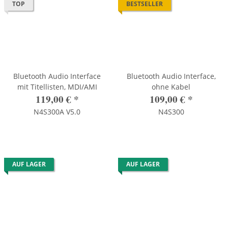
TOP
BESTSELLER
Bluetooth Audio Interface
Bluetooth Audio Interface,
mit Titellisten, MDI/AMI
ohne Kabel
119,00 €
*
109,00 €
*
N4S300A V5.0
N4S300
AUF LAGER
AUF LAGER